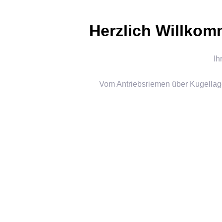
Herzlich Willkom
Ih
Vom Antriebsriemen über Kugellage