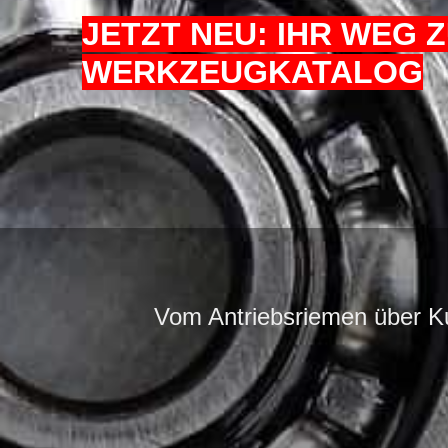
JETZT NEU: IHR WEG 
WERKZEUGKATALOG
Vom Antriebsriemen über Ku