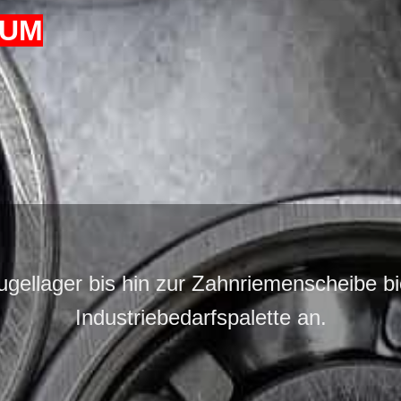
ZUM
gellager bis hin zur Zahnriemenscheibe bie
Industriebedarfspalette an.