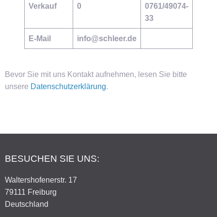
Verkauf
0
0761/49074-
33
E-Mail
info@schleer.de
Bevor Sie mit uns Kontakt aufnehmen, lesen Sie bitte
unsere
Datenschutzerklärung
.
BESUCHEN SIE UNS:
Waltershofenerstr. 17
79111 Freiburg
Deutschland